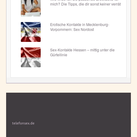
mich? Die Tipps, die dir sonst keiner verrät
Erotische Kontakte in Mecklenburg-
Vorpommern: Sex Nordost
Sex-Kontakte Hessen – mittig unter die
Gürtellinie
telefonsex.de