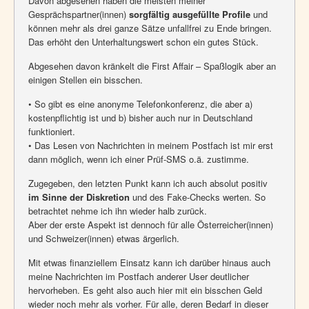
Davon abgesehen haben die meisten meiner
Gesprächspartner(innen)
sorgfältig ausgefüllte Profile
und
können mehr als drei ganze Sätze unfallfrei zu Ende bringen.
Das erhöht den Unterhaltungswert schon ein gutes Stück.
Abgesehen davon kränkelt die First Affair – Spaßlogik aber an
einigen Stellen ein bisschen.
• So gibt es eine anonyme Telefonkonferenz, die aber a)
kostenpflichtig ist und b) bisher auch nur in Deutschland
funktioniert.
• Das Lesen von Nachrichten in meinem Postfach ist mir erst
dann möglich, wenn ich einer Prüf-SMS o.ä. zustimme.
Zugegeben, den letzten Punkt kann ich auch absolut positiv
im Sinne der Diskretion
und des Fake-Checks werten. So
betrachtet nehme ich ihn wieder halb zurück.
Aber der erste Aspekt ist dennoch für alle Österreicher(innen)
und Schweizer(innen) etwas ärgerlich.
Mit etwas finanziellem Einsatz kann ich darüber hinaus auch
meine Nachrichten im Postfach anderer User deutlicher
hervorheben. Es geht also auch hier mit ein bisschen Geld
wieder noch mehr als vorher. Für alle, deren Bedarf in dieser