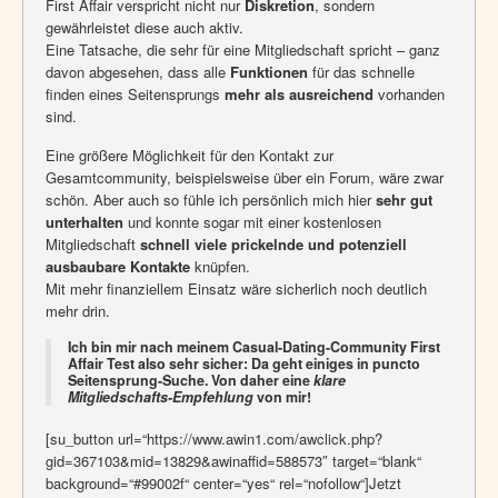
First Affair verspricht nicht nur
Diskretion
, sondern
gewährleistet diese auch aktiv.
Eine Tatsache, die sehr für eine Mitgliedschaft spricht – ganz
davon abgesehen, dass alle
Funktionen
für das schnelle
finden eines Seitensprungs
mehr als ausreichend
vorhanden
sind.
Eine größere Möglichkeit für den Kontakt zur
Gesamtcommunity, beispielsweise über ein Forum, wäre zwar
schön. Aber auch so fühle ich persönlich mich hier
sehr gut
unterhalten
und konnte sogar mit einer kostenlosen
Mitgliedschaft
schnell viele prickelnde und potenziell
ausbaubare Kontakte
knüpfen.
Mit mehr finanziellem Einsatz wäre sicherlich noch deutlich
mehr drin.
Ich bin mir nach meinem Casual-Dating-Community First
Affair Test also sehr sicher: Da geht einiges in puncto
Seitensprung-Suche. Von daher eine
klare
Mitgliedschafts-Empfehlung
von mir!
[su_button url=“https://www.awin1.com/awclick.php?
gid=367103&mid=13829&awinaffid=588573″ target=“blank“
background=“#99002f“ center=“yes“ rel=“nofollow“]Jetzt