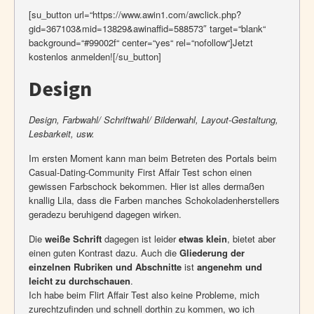
[su_button url=“https://www.awin1.com/awclick.php?
gid=367103&mid=13829&awinaffid=588573″ target=“blank“
background=“#99002f“ center=“yes“ rel=“nofollow“]Jetzt
kostenlos anmelden![/su_button]
Design
Design, Farbwahl/ Schriftwahl/ Bilderwahl, Layout-Gestaltung,
Lesbarkeit, usw.
Im ersten Moment kann man beim Betreten des Portals beim
Casual-Dating-Community First Affair Test schon einen
gewissen Farbschock bekommen. Hier ist alles dermaßen
knallig Lila, dass die Farben manches Schokoladenherstellers
geradezu beruhigend dagegen wirken.
Die
weiße Schrift
dagegen ist leider
etwas klein
, bietet aber
einen guten Kontrast dazu. Auch die
Gliederung der
einzelnen Rubriken und Abschnitte
ist
angenehm und
leicht zu durchschauen
.
Ich habe beim Flirt Affair Test also keine Probleme, mich
zurechtzufinden und schnell dorthin zu kommen, wo ich