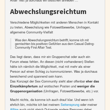
Affair Test ja durchaus ein bisschen anheben …
Abwechslungsreichtum
Verschiedene Möglichkeiten mit anderen Menschen in Kontakt
zu treten, Abwechslung wie Fotowettbewerbe, Umfragen,
allgemeine Community-Vielfalt
Was den Abwechslungsreichtum betrifft, komme ich mit
gemischten bis positiven Gefühlen aus dem Casual-Dating-
Community First Affair Test.
Das liegt daran, dass mir ein Gruppenchat oder auch ein
Forum etwas fehlen. An diesen (nicht vorhandenen) Stellen
hätte ich nämlich die Möglichkeit, mal mit mehr als einer
Person auf einen Schlag zu kommunizieren. Was ja durchaus
bereichernd und spannend sein kann.
Das Konzept der Sex-Community sieht aber offenbar
eher das
Einzelkämpfertum
auf erotischen Posten und
weniger die
Gruppenorganisation
(Umfragen, Fotowettbewerbe, etc.) vor.
Macht nichts, da komme ich auch drauf klar. Und wenn ich
ehrlich bin, möchte ich bei meinem
Seitensprung
oder meiner
Affäre
auch nicht gleich Dutzende andere Personen dabei